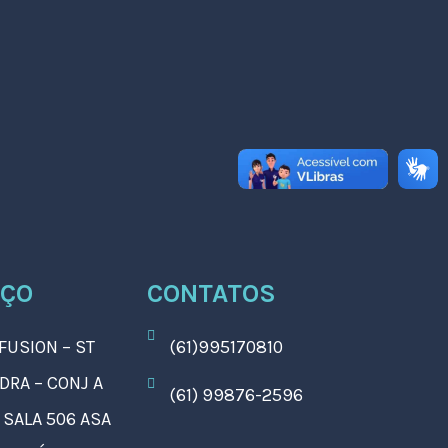
EÇO
CONTATOS
 FUSION – ST
(61)995170810
DRA – CONJ A
(61) 99876-2596
 SALA 506 ASA